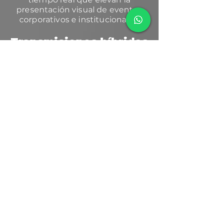
presentación visual de eventos
corporativos e institucionales.
Transmisiones híbridas
y participación remota
Integración de invitados y señales
remotas mediante Zoom, Teams y
software especializado de
televisión para enlaces
profesionales en tiempo real