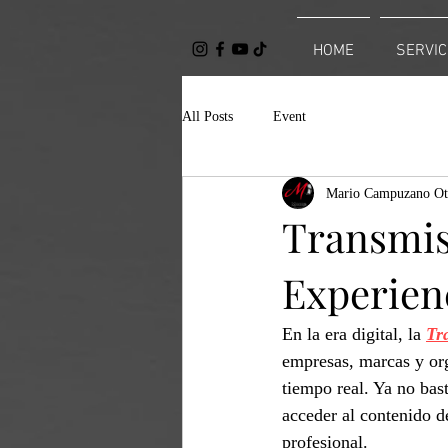
HOME
SERVIC
All Posts
Event
Mario Campuzano Ot
Transmis
Experienc
En la era digital, la 
Tr
empresas, marcas y org
tiempo real. Ya no bast
acceder al contenido d
profesional.