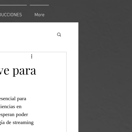
DUCCIONES
More
ve para
sencial para 
iencias en 
esperan poder 
gía de streaming 