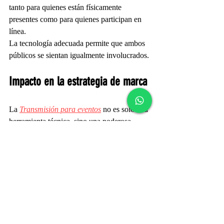
tanto para quienes están físicamente 
presentes como para quienes participan en 
línea.
La tecnología adecuada permite que ambos 
públicos se sientan igualmente involucrados.
Impacto en la estrategia de marca
La 
Transmisión para eventos
 no es solo una 
herramienta técnica, sino una poderosa 
estrategia de comunicación. Permite:
●     Fortalecer la identidad corporativa.
●     Generar confianza.
●     Expandir la visibilidad.
●     Recopilar datos de audiencia.
●     Incrementar oportunidades de negocio.
Cada transmisión se convierte en una vitrina 
digital que posiciona a la marca frente a 